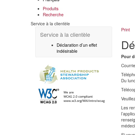
Produits
Recherche
Service à la clientèle
Print
Service à la clientèle
Dé
Déclaration d’un effet
indésirable
Pour d
Courrie
Téléph
Du lund
Téléco
Veuille
Les ren
l’appli
renseig
médecin
Si vou