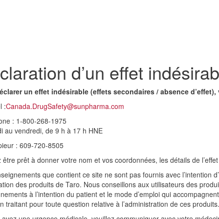
claration d’un effet indésirab
éclarer un effet indésirable (effets secondaires / absence d’effet
l :
Canada.DrugSafety@sunpharma.com
one : 1-800-268-1975
i au vendredi, de 9 h à 17 h HNE
pieur : 609-720-8505
z être prêt à donner votre nom et vos coordonnées, les détails de l’effet 
seignements que contient ce site ne sont pas fournis avec l’intention d’o
cation des produits de Taro. Nous conseillons aux utilisateurs des produi
nements à l’intention du patient et le mode d’emploi qui accompagnent 
 traitant pour toute question relative à l’administration de ces produits
s avez une urgence médicale, veuillez communiquer avec votre médecin